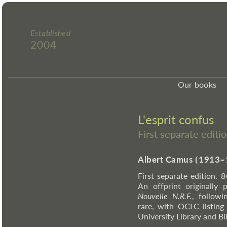
Established
2004
Our books
L'esprit confus
First separate editi
Albert Camus
⦗
1913–
First separate edition. 
An offprint originally
Nouvelle N.R.F.
, followi
rare, with OCLC listing 
University Library and Bi