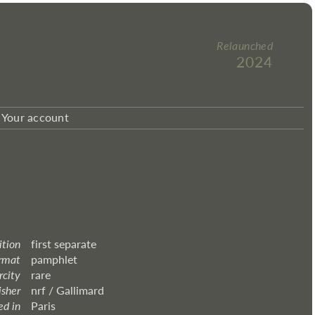
Relaunched
2024
Your account
ition
first separate
rmat
pamphlet
rcity
rare
isher
nrf / Gallimard
ed in
Paris