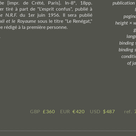
ée [impr. de Crété, Paris]. In-8°, 18pp.
publication
r tiré à part de "L'esprit confus", publié à
e N.R.F.
du 1er juin 1956. Il sera publié
pagin
Exil et le Royaume
sous le titre "Le Renégat,"
height × 
re rédigé à la première personne.
g
.
lang
binding 
binding 
condition
of j
GBP
£ ​360
EUR
€ ​420
USD
$ ​487
ref.