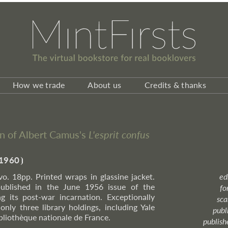
How we trade
About us
Credits & thanks
on of Albert Camus's
L'esprit confus
1960
⦘
8vo. 18pp. Printed wraps in glassine jacket.
ed
 published in the June 1956 issue of the
fo
ng its post-war incarnation. Exceptionally
sca
only three library holdings, including Yale
publ
bliothèque nationale de France.
publish