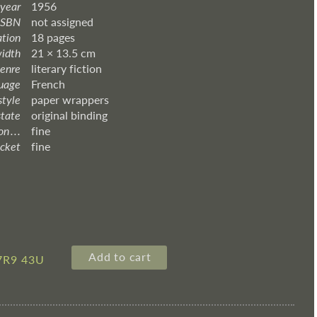
 year
1956
ISBN
not assigned
ation
18 pages
width
21 × 13.5 cm
enre
literary fiction
uage
French
style
paper wrappers
state
original binding
 . . .
fine
acket
fine
Add to cart
7R9 43U